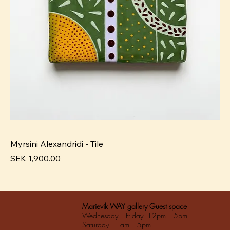
Myrsini Alexandridi - Tile
My
Pris
Pri
SEK 1,900.00
SE
Marievik WAY gallery Guest space
Wednesday – Friday 12pm – 5pm
Saturday 11am – 5pm