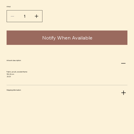
Antal
Notify When Available
Artwork description
Fabric, acrylic, wooden frame
15X20 cm
2023
Shipping information