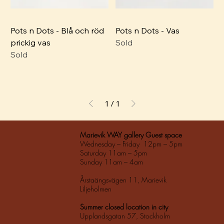
Pots n Dots - Blå och röd
Pots n Dots - Vas
prickig vas
Sold
Sold
1
/
1
Marievik WAY gallery Guest space
Wednesday – Friday 12pm – 5pm
Saturday 11am – 5pm
Sunday 11am – 4am
Årstaängsvägen 11, Marievik
Liljeholmen
Summer closed location in city
Upplandsgatan 57, Stockholm