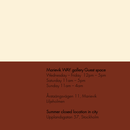
Marievik WAY gallery Guest space
Wednesday – Friday 12pm – 5pm
Saturday 11am – 5pm
Sunday 11am – 4am
Årstaängsvägen 11, Marievik
Liljeholmen
Summer closed location in city
Upplandsgatan 57, Stockholm